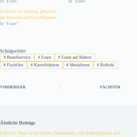
In "Essen"
In "Essen"
Fischfilet im Weinteig gebacken,
mit Rotkraut und Kartoffelpüree
In "Essen"
Schlagwörter
#
Bestellservice
#
Essen
#
Essen auf Rädern
#
Fischfilet
#
Kartoffelpüree
#
Menüdienst
#
Rotkohl
VORHERIGER
NÄCHSTER
Ähnliche Beiträge
Falscher Hase in herzhafter Bratensoße, mit Buttergemüse und