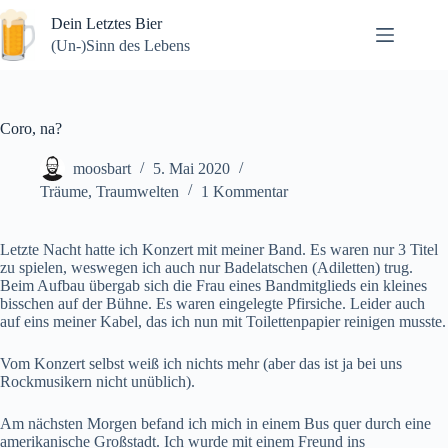
Zum
Dein Letztes Bier
Inhalt
springen
(Un-)Sinn des Lebens
Coro, na?
moosbart
5. Mai 2020
Träume
,
Traumwelten
1 Kommentar
Letzte Nacht hatte ich Konzert mit meiner Band. Es waren nur 3 Titel
zu spielen, weswegen ich auch nur Badelatschen (Adiletten) trug.
Beim Aufbau übergab sich die Frau eines Bandmitglieds ein kleines
bisschen auf der Bühne. Es waren eingelegte Pfirsiche. Leider auch
auf eins meiner Kabel, das ich nun mit Toilettenpapier reinigen musste.
Vom Konzert selbst weiß ich nichts mehr (aber das ist ja bei uns
Rockmusikern nicht unüblich).
Am nächsten Morgen befand ich mich in einem Bus quer durch eine
amerikanische Großstadt. Ich wurde mit einem Freund ins