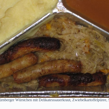
ürnberger Würstchen mit Delikatesssauerkraut, Zwiebelkartoffelpüree, 