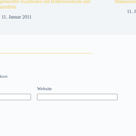
emachter Hackbraten mit Butterrosenkohl und
Makkaroni
artoffeln
11. 
11. Januar 2011
kiert
Website