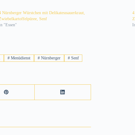
4 Nürnberger Würstchen mit Delikatesssauerkraut,
4
Zwiebelkartoffelpüree, Senf
Z
In "Essen"
I
n
#
Menüdienst
#
Nürnberger
#
Senf