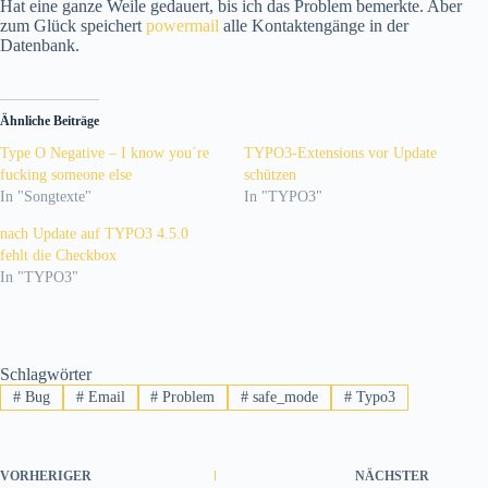
Hat eine ganze Weile gedauert, bis ich das Problem bemerkte. Aber
zum Glück speichert
powermail
alle Kontaktengänge in der
Datenbank.
Ähnliche Beiträge
Type O Negative – I know you´re
TYPO3-Extensions vor Update
fucking someone else
schützen
In "Songtexte"
In "TYPO3"
nach Update auf TYPO3 4.5.0
fehlt die Checkbox
In "TYPO3"
Schlagwörter
#
Bug
#
Email
#
Problem
#
safe_mode
#
Typo3
VORHERIGER
NÄCHSTER