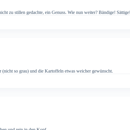
icht zu stillen gedachte, ein Genuss. Wie nun weiter? Bändige! Sättige
er (nicht so grau) und die Kartoffeln etwas weicher gewünscht.
hen und rein in den Kopf.