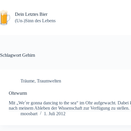
Zum
Inhalt
springen
Dein Letztes Bier
(Un-)Sinn des Lebens
Schlagwort
Gehirn
Träume
,
Traumwelten
Ohrwurm
Mit „We´re gonna dancing to the sea“ im Ohr aufgewacht. Dabei k
nach meinem Ableben der Wissenschaft zur Verfügung zu stelle
moosbart
1. Juli 2012